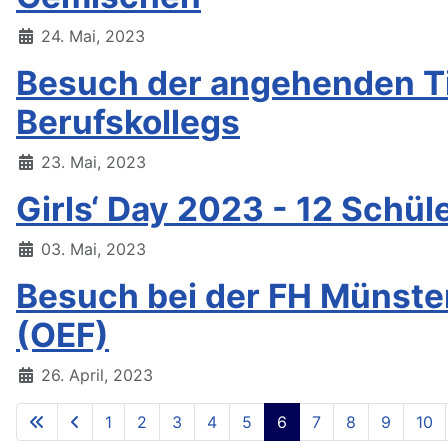
24. Mai, 2023
Besuch der angehenden Ti
Berufskollegs
23. Mai, 2023
Girls‘ Day 2023 - 12 Schü
03. Mai, 2023
Besuch bei der FH Münster
(OEF)
26. April, 2023
1
2
3
4
5
6
7
8
9
10