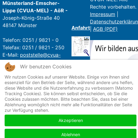
Münsterland-Emscher-
Rechte vorbehalten.
Lippe (CVUA-MEL) - AöR -
Impressum
|
Joseph-König-Straße 40
Datenschutzerkläru
48147 Münster
Anfahrt
|
AGB (PDF)
Telefon: 0251 / 9821 - 0
Telefax: 0251 / 9821 - 250
E-Mail:
poststelle@cvua-
mel.de
Wir benutzen Cookies
Öffnungszeiten:
Wir nutzen Cookies auf unserer Website. Einige von ihnen sind
essenziell für den Betrieb der Seite, während andere uns helfen,
Mo - Fr: 07:30 Uhr - 16 Uhr
diese Website und die Nutzererfahrung zu verbessern (Matomo
Sa + So: Geschlossen
Tracking Cookies). Sie können selbst entscheiden, ob Sie die
Cookies zulassen möchten. Bitte beachten Sie, dass bei einer
Ablehnung womöglich nicht mehr alle Funktionalitäten der Seite
zur Verfügung stehen.
Akzeptieren
Ablehnen