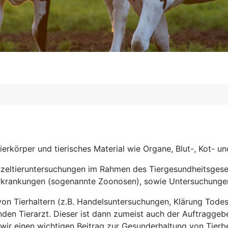
erkörper und tierisches Material wie Organe, Blut-, Kot- u
nzeltieruntersuchungen im Rahmen des Tiergesundheitsgese
krankungen (sogenannte Zoonosen), sowie Untersuchungen u
von Tierhaltern (z.B. Handelsuntersuchungen, Klärung Tod
den Tierarzt. Dieser ist dann zumeist auch der Auftraggeb
n wir einen wichtigen Beitrag zur Gesunderhaltung von Tierb