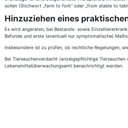
sollen (Stichwort „farm to fork“ oder „from stable to tabl
Hinzuziehen eines praktischen
Es wird angeraten, bei Bestands- sowie Einzeltiererkrank
Befunde und erste (eventuell nur symptomatische) Maß
Insbesondere ist zu prüfen, ob rechtliche Regelungen, 
Bei Tierseuchenverdacht (anzeigepflichtige Tierseuchen 
Lebensmittelüberwachungsamt benachrichtigt werden.