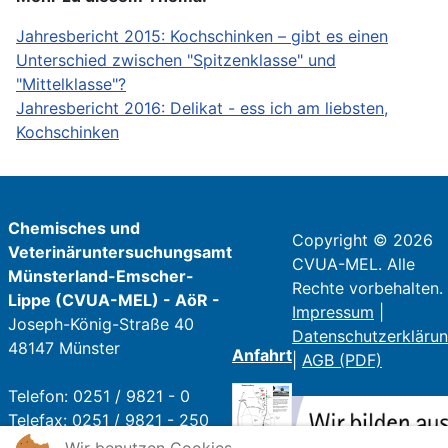
Jahresbericht 2015: Kochschinken – gibt es einen
Unterschied zwischen "Spitzenklasse" und
"Mittelklasse"?
Jahresbericht 2016: Delikat - ess ich am liebsten,
Kochschinken
Chemisches und
Copyright © 2026
Veterinäruntersuchungsamt
CVUA-MEL. Alle
Münsterland-Emscher-
Rechte vorbehalten.
Lippe (CVUA-MEL) - AöR -
Impressum
|
Joseph-König-Straße 40
Datenschutzerkläru
48147 Münster
Anfahrt
|
AGB (PDF)
Telefon: 0251 / 9821 - 0
Telefax: 0251 / 9821 - 250
E-Mail:
poststelle@cvua-