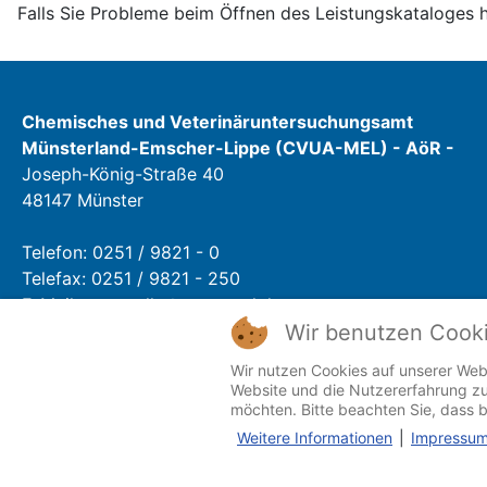
Falls Sie Probleme beim Öffnen des Leistungskataloges 
Chemisches und Veterinäruntersuchungsamt
Münsterland-Emscher-Lippe (CVUA-MEL) - AöR -
Joseph-König-Straße 40
48147 Münster
Telefon: 0251 / 9821 - 0
Telefax: 0251 / 9821 - 250
E-Mail:
poststelle@cvua-mel.de
Wir benutzen Cook
Öffnungszeiten:
Wir nutzen Cookies auf unserer Webs
Mo - Fr: 07:30 Uhr - 16 Uhr
Website und die Nutzererfahrung zu
Sa + So: Geschlossen
möchten. Bitte beachten Sie, dass b
Weitere Informationen
|
Impressu