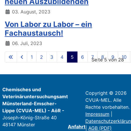
neuen Auszubildenden
03. August, 2023
Von Labor zu Labor – ein
Fachaustausch!
06. Juli, 2023
1
2
3
4
5
6
7
8
9
10
Seite 5 von 28
Chemisches und
Copyright © 2026
Veterinäruntersuchungsamt
CVUA-MEL. Alle
Münsterland-Emscher-
Rechte vorbehalten.
Lippe (CVUA-MEL) - AöR -
Impressum
|
Joseph-König-Straße 40
Datenschutzerkläru
48147 Münster
Anfahrt
|
AGB (PDF)