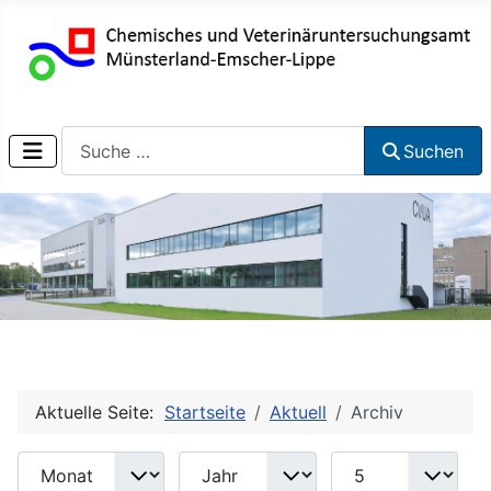
Suchen
Suchen
Aktuelle Seite:
Startseite
Aktuell
Archiv
Monat
Jahr
Anzeige #
Filter