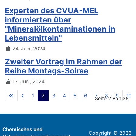
Experten des CVUA-MEL
informierten über
"Mineralölkontaminationen in
Lebensmitteln"
24. Juni, 2024
Zweiter Vortrag im Rahmen der
Reihe Montags-Soiree
13. Juni, 2024
1
2
3
4
5
6
7
8
9
10
Seite 2 von 28
Chemisches und
Copyright © 2026