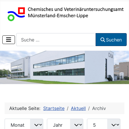
Suchen
Suchen
Aktuelle Seite:
Startseite
Aktuell
Archiv
Monat
Jahr
Anzeige #
Filter