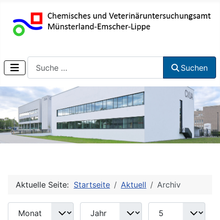
Suchen
Suchen
Aktuelle Seite:
Startseite
Aktuell
Archiv
Monat
Jahr
Anzeige #
Filter