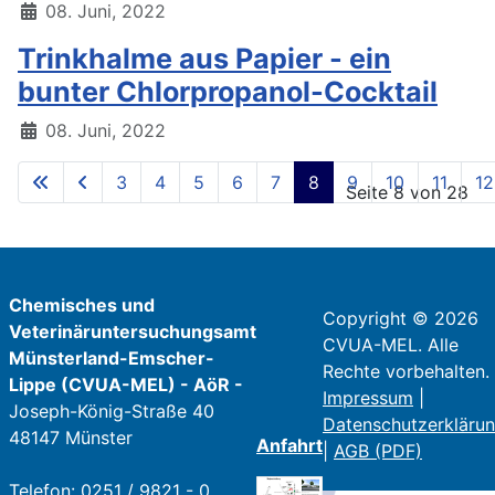
08. Juni, 2022
Trinkhalme aus Papier - ein
bunter Chlorpropanol-Cocktail
08. Juni, 2022
3
4
5
6
7
8
9
10
11
12
Seite 8 von 28
Chemisches und
Copyright © 2026
Veterinäruntersuchungsamt
CVUA-MEL. Alle
Münsterland-Emscher-
Rechte vorbehalten.
Lippe (CVUA-MEL) - AöR -
Impressum
|
Joseph-König-Straße 40
Datenschutzerkläru
48147 Münster
Anfahrt
|
AGB (PDF)
Telefon: 0251 / 9821 - 0