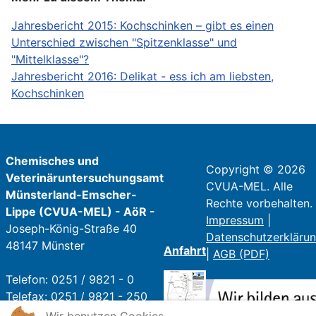
Jahresbericht 2015: Kochschinken – gibt es einen
Unterschied zwischen "Spitzenklasse" und
"Mittelklasse"?
Jahresbericht 2016: Delikat - ess ich am liebsten,
Kochschinken
Chemisches und
Copyright © 2026
Veterinäruntersuchungsamt
CVUA-MEL. Alle
Münsterland-Emscher-
Rechte vorbehalten.
Lippe (CVUA-MEL) - AöR -
Impressum
|
Joseph-König-Straße 40
Datenschutzerkläru
48147 Münster
Anfahrt
|
AGB (PDF)
Telefon: 0251 / 9821 - 0
Telefax: 0251 / 9821 - 250
E-Mail:
poststelle@cvua-