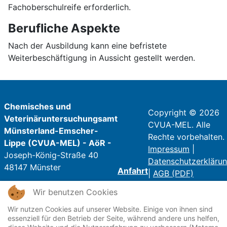
Fachoberschulreife erforderlich.
Berufliche Aspekte
Nach der Ausbildung kann eine befristete
Weiterbeschäftigung in Aussicht gestellt werden.
Chemisches und
Copyright © 2026
Veterinäruntersuchungsamt
CVUA-MEL. Alle
Münsterland-Emscher-
Rechte vorbehalten.
Lippe (CVUA-MEL) - AöR -
Impressum
|
Joseph-König-Straße 40
Datenschutzerkläru
48147 Münster
Anfahrt
|
AGB (PDF)
Telefon: 0251 / 9821 - 0
Wir benutzen Cookies
Telefax: 0251 / 9821 - 250
Wir nutzen Cookies auf unserer Website. Einige von ihnen sind
E-Mail:
poststelle@cvua-
essenziell für den Betrieb der Seite, während andere uns helfen,