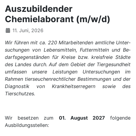
Auszubildender
Chemielaborant (m/w/d)
11. Juni, 2026
Wir füh­ren mit ca. 220 Mit­ar­beit­en­den amtliche Un­ter­
su­chun­gen von Le­bens­mit­teln, Fut­ter­mit­teln und Be­
darfs­ge­gen­stän­den für Krei­se bzw. kreis­freie Städ­te
des Lan­des durch. Auf dem Ge­biet der Tier­ge­sund­heit
umfassen unsere Leistungen Untersuchungen im
Rahmen tierseuchenrechtlicher Bestimmungen und der
Diagnostik von Krankheitserregern sowie des
Tierschutzes.
Wir besetzen zum
01. August 2027
folgende
Ausbildungsstellen: