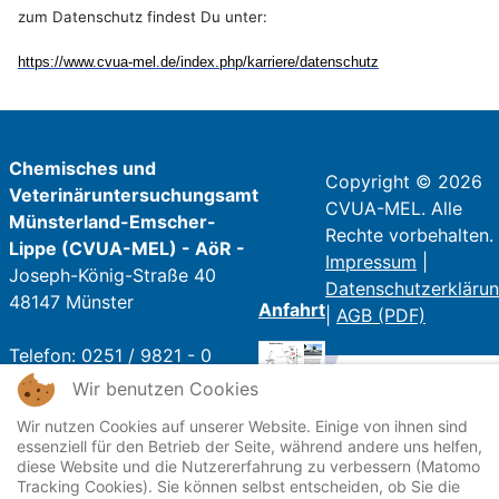
zum Datenschutz findest Du unter:
https://www.cvua-mel.de/index.php/karriere/datenschutz
Chemisches und
Copyright © 2026
Veterinäruntersuchungsamt
CVUA-MEL. Alle
Münsterland-Emscher-
Rechte vorbehalten.
Lippe (CVUA-MEL) - AöR -
Impressum
|
Joseph-König-Straße 40
Datenschutzerkläru
48147 Münster
Anfahrt
|
AGB (PDF)
Telefon: 0251 / 9821 - 0
Telefax: 0251 / 9821 - 250
Wir benutzen Cookies
E-Mail:
poststelle@cvua-
Wir nutzen Cookies auf unserer Website. Einige von ihnen sind
mel.de
essenziell für den Betrieb der Seite, während andere uns helfen,
diese Website und die Nutzererfahrung zu verbessern (Matomo
Tracking Cookies). Sie können selbst entscheiden, ob Sie die
Öffnungszeiten: