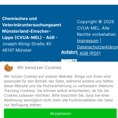
Chemisches und
Copyright © 2026
Veterinäruntersuchungsamt
CVUA-MEL. Alle
Münsterland-Emscher-
Rechte vorbehalten.
Lippe (CVUA-MEL) - AöR -
Impressum
|
Joseph-König-Straße 40
Datenschutzerkläru
48147 Münster
Anfahrt
|
AGB (PDF)
Telefon: 0251 / 9821 - 0
Wir benutzen Cookies
Telefax: 0251 / 9821 - 250
E-Mail:
poststelle@cvua-
Wir nutzen Cookies auf unserer Website. Einige von ihnen sind
essenziell für den Betrieb der Seite, während andere uns helfen,
mel.de
diese Website und die Nutzererfahrung zu verbessern (Matomo
Tracking Cookies). Sie können selbst entscheiden, ob Sie die
Öffnungszeiten:
Cookies zulassen möchten. Bitte beachten Sie, dass bei einer
Ablehnung womöglich nicht mehr alle Funktionalitäten der Seite
Mo - Fr: 07:30 Uhr - 16 Uhr
zur Verfügung stehen.
Sa + So: Geschlossen
Akzeptieren