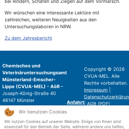
bei Rindern, Schafen und Ziegen auf dem Vormarsch.
Wir wünschen eine interessante Lektüre mit
zahlreichen, weiteren Neuigkeiten aus den
Untersuchungslaboren in NRW.
Zu dem Jahresbericht
Chemisches und
Copyright © 2026
Veterinäruntersuchungsamt
CVUA-MEL. Alle
Münsterland-Emscher-
Rechte vorbehalten.
Lippe (CVUA-MEL) - AöR -
Impressum
|
Joseph-König-Straße 40
Datenschutzerkläru
48147 Münster
Anfahrt
|
AGB (PDF)
Wir benutzen Cookies
Telefon: 0251 / 9821 - 0
Telefax: 0251 / 9821 - 250
Wir nutzen Cookies auf unserer Website. Einige von ihnen sind
essenziell für den Betrieb der Seite, während andere uns helfen,
E-Mail:
poststelle@cvua-